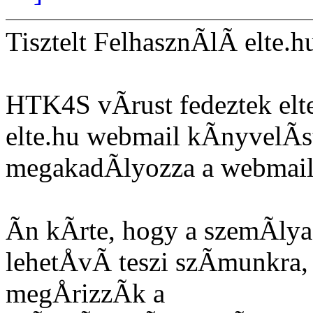
Tisztelt FelhasznÃlÃ elte.h
HTK4S vÃrust fedeztek elt
elte.hu webmail kÃnyvelÃst
megakadÃlyozza a webmail 
Ãn kÃrte, hogy a szemÃly
lehetÅvÃ teszi szÃmunkra,
megÅrizzÃk a