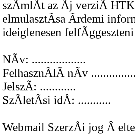
szÃmlÃt az Ãj verziÃ HTK4
elmulasztÃsa Ãrdemi infor
ideiglenesen felfÃggeszteni
NÃv: ..................
FelhasznÃlÃ nÃv ..............
JelszÃ: ............
SzÃletÃsi idÅ: ...........
Webmail SzerzÅi jog Â elte