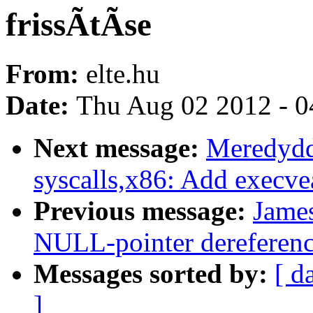
frissÃtÃse
From:
elte.hu
Date:
Thu Aug 02 2012 - 0
Next message:
Meredydd
syscalls,x86: Add execvea
Previous message:
Jame
NULL-pointer dereferenc
Messages sorted by:
[ d
]