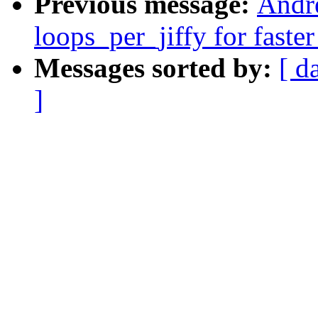
Previous message:
Andr
loops_per_jiffy for faste
Messages sorted by:
[ d
]