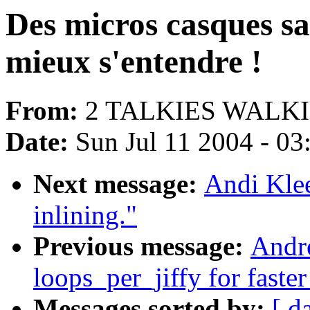
Des micros casques san
mieux s'entendre !
From:
2 TALKIES WALKIE
Date:
Sun Jul 11 2004 - 0
Next message:
Andi Kle
inlining."
Previous message:
Andr
loops_per_jiffy for faste
Messages sorted by:
[ d