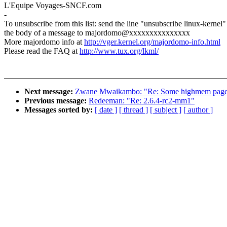
L'Equipe Voyages-SNCF.com
-
To unsubscribe from this list: send the line "unsubscribe linux-kernel"
the body of a message to majordomo@xxxxxxxxxxxxxxx
More majordomo info at
http://vger.kernel.org/majordomo-info.html
Please read the FAQ at
http://www.tux.org/lkml/
Next message:
Zwane Mwaikambo: "Re: Some highmem pages st
Previous message:
Redeeman: "Re: 2.6.4-rc2-mm1"
Messages sorted by:
[ date ]
[ thread ]
[ subject ]
[ author ]