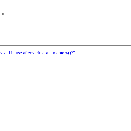
 in
ill in use after shrink_all_memory()?"