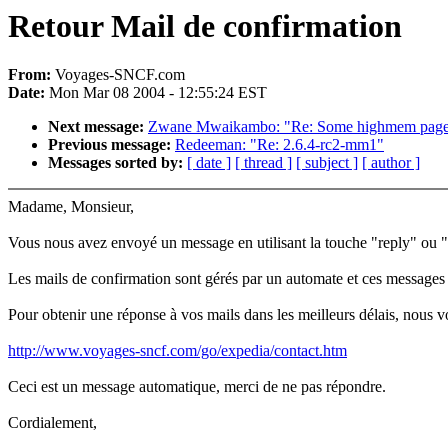
Retour Mail de confirmation
From:
Voyages-SNCF.com
Date:
Mon Mar 08 2004 - 12:55:24 EST
Next message:
Zwane Mwaikambo: "Re: Some highmem pages st
Previous message:
Redeeman: "Re: 2.6.4-rc2-mm1"
Messages sorted by:
[ date ]
[ thread ]
[ subject ]
[ author ]
Madame, Monsieur,
Vous nous avez envoyé un message en utilisant la touche "reply" ou "r
Les mails de confirmation sont gérés par un automate et ces messages 
Pour obtenir une réponse à vos mails dans les meilleurs délais, nous vou
http://www.voyages-sncf.com/go/expedia/contact.htm
Ceci est un message automatique, merci de ne pas répondre.
Cordialement,