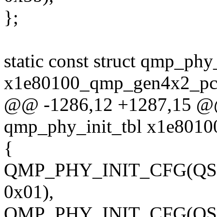
};
static const struct qmp_phy
x1e80100_qmp_gen4x2_pcie
@@ -1286,12 +1287,15 @@ s
qmp_phy_init_tbl x1e8010
{
QMP_PHY_INIT_CFG(QS
0x01),
QMP_PHY_INIT_CFG(QS